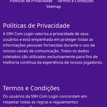
Políticas de Privacidade
Termos e Condições
Sitemap
Políticas de Privacidade
A 59H Com Login valoriza a privacidade de seus
usuários e está empenhada em proteger todas as
informações pessoais fornecidas durante o uso de
nossos canais de comunicação. Todos os dados
coletados são utilizados exclusivamente para fins de
melhoria contínua da experiência de nossos jogadores.
Termos e Condições
Os usuários da 59H Com Login concordam em
respeitar todas as regras e regulamentos