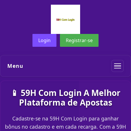
Login
Registrar-se
Menu
📱 59H Com Login A Melhor
Plataforma de Apostas
Cadastre-se na 59H Com Login para ganhar
bônus no cadastro e em cada recarga. Com a 59H