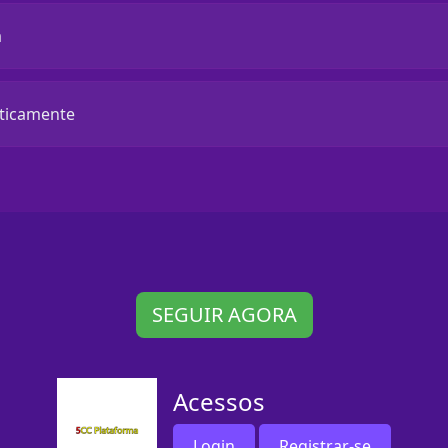
a
aticamente
SEGUIR AGORA
Acessos
Login
Registrar-se