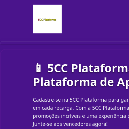
📱 5CC Platafor
Plataforma de A
Cadastre-se na 5CC Plataforma para ga
em cada recarga. Com a 5CC Plataforma
promoções incríveis e uma experiência d
Junte-se aos vencedores agora!