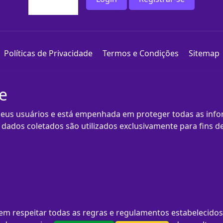
Políticas de Privacidade
Termos e Condições
Sitemap
de
 seus usuários e está empenhada em proteger todas as inf
dados coletados são utilizados exclusivamente para fins d
 respeitar todas as regras e regulamentos estabelecidos.