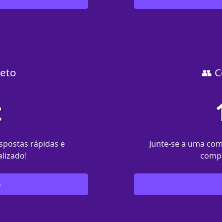
reto
👥 
t
espostas rápidas e
Junte-se a uma com
lizado!
compa
e