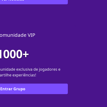
Comunidade VIP
1000+
unidade exclusiva de jogadores e
rtilhe experiências!
Entrar Grupo