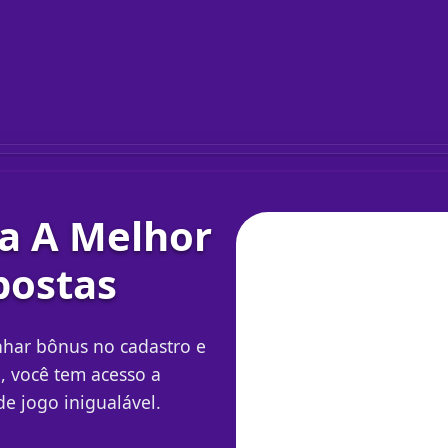
ma A Melhor
postas
nhar bônus no cadastro e
, você tem acesso a
e jogo inigualável.