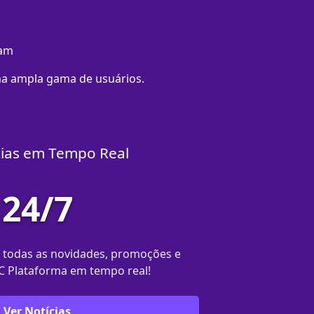
ram
uma ampla gama de usuários.
cias em Tempo Real
24/7
e todas as novidades, promoções e
C Plataforma em tempo real!
Ver Notícias