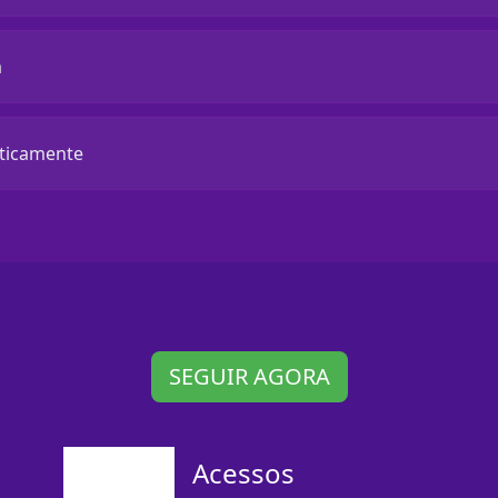
a
aticamente
SEGUIR AGORA
Acessos