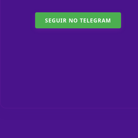
SEGUIR NO TELEGRAM