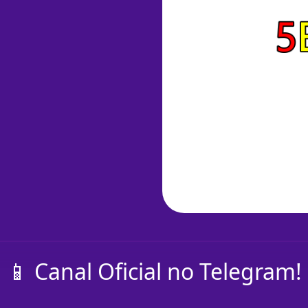
📱 Canal Oficial no Telegram!