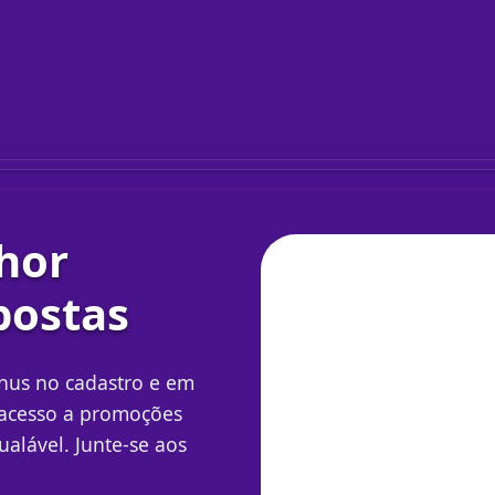
hor
postas
nus no cadastro e em
 acesso a promoções
ualável. Junte-se aos