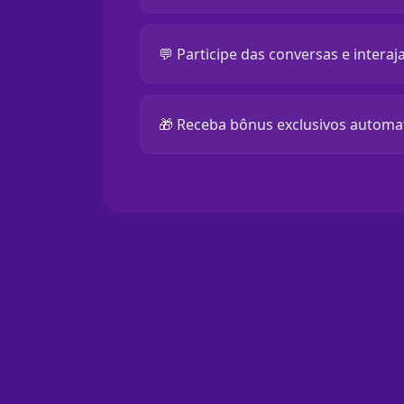
💬 Participe das conversas e interaj
🎁 Receba bônus exclusivos autom