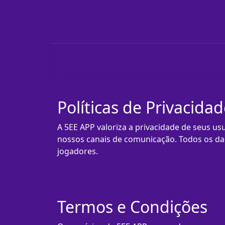
Políticas de Privacida
A 5EE APP valoriza a privacidade de seus u
nossos canais de comunicação. Todos os dad
jogadores.
Termos e Condições