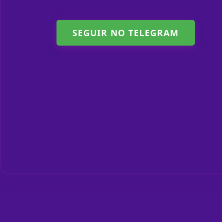
SEGUIR NO TELEGRAM