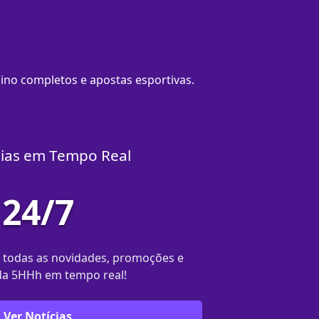
ino completos e apostas esportivas.
cias em Tempo Real
24/7
e todas as novidades, promoções e
da 5HHh em tempo real!
Ver Notícias