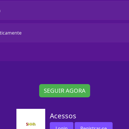
a
aticamente
SEGUIR AGORA
Acessos
Login
Registrar-se