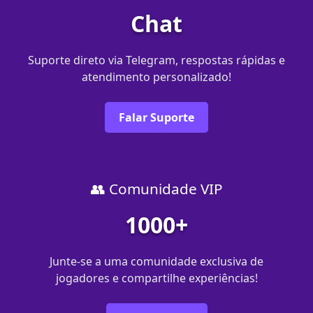
Chat
Suporte direto via Telegram, respostas rápidas e
atendimento personalizado!
Falar Suporte
👥 Comunidade VIP
1000+
Junte-se a uma comunidade exclusiva de
jogadores e compartilhe experiências!