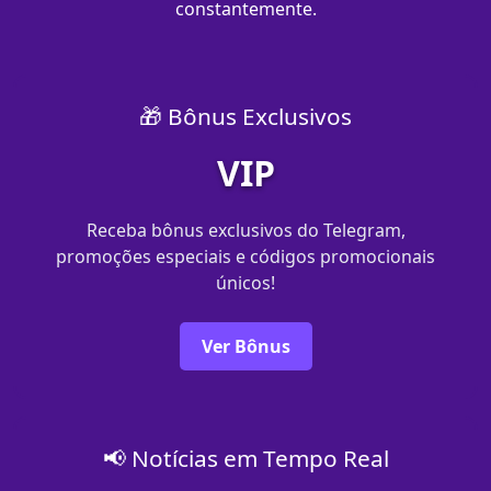
constantemente.
🎁 Bônus Exclusivos
VIP
Receba bônus exclusivos do Telegram,
promoções especiais e códigos promocionais
únicos!
Ver Bônus
📢 Notícias em Tempo Real