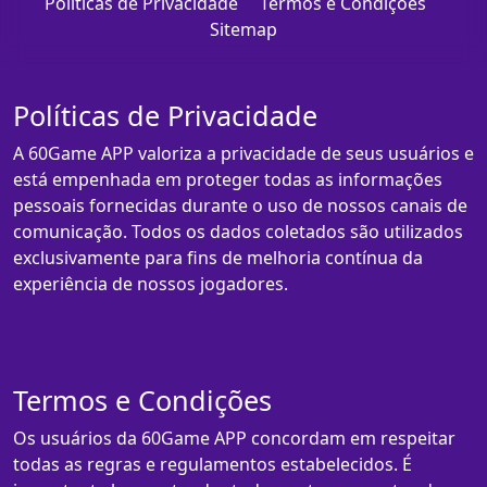
Políticas de Privacidade
Termos e Condições
Sitemap
Políticas de Privacidade
A 60Game APP valoriza a privacidade de seus usuários e
está empenhada em proteger todas as informações
pessoais fornecidas durante o uso de nossos canais de
comunicação. Todos os dados coletados são utilizados
exclusivamente para fins de melhoria contínua da
experiência de nossos jogadores.
Termos e Condições
Os usuários da 60Game APP concordam em respeitar
todas as regras e regulamentos estabelecidos. É