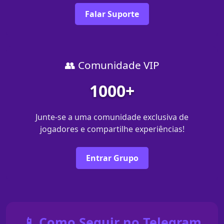
Falar Suporte
👥 Comunidade VIP
1000+
Junte-se a uma comunidade exclusiva de
jogadores e compartilhe experiências!
Entrar Grupo
📱 Como Seguir no Telegram