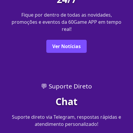
Fique por dentro de todas as novidades,
promoções e eventos da 60Game APP em tempo
real!
Ver Notícias
💬 Suporte Direto
Chat
Suporte direto via Telegram, respostas rápidas e
atendimento personalizado!