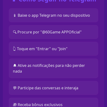
📱 Baixe o app Telegram no seu dispositivo
🔍 Procure por "@60Game APPOficial"
👆 Toque em "Entrar" ou "Join"
🔔 Ative as notificações para não perder
nada
💬 Participe das conversas e interaja
🎁 Receba bônus exclusivos