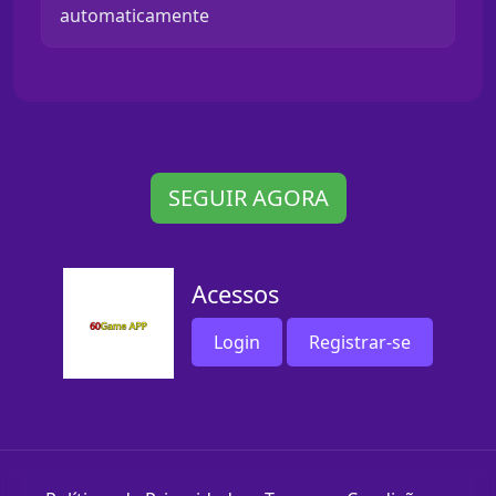
automaticamente
SEGUIR AGORA
Acessos
Login
Registrar-se