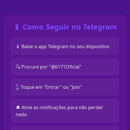
📱 Como Seguir no Telegram
📱 Baixe o app Telegram no seu dispositivo
🔍 Procure por "@6171Oficial"
👆 Toque em "Entrar" ou "Join"
🔔 Ative as notificações para não perder
nada