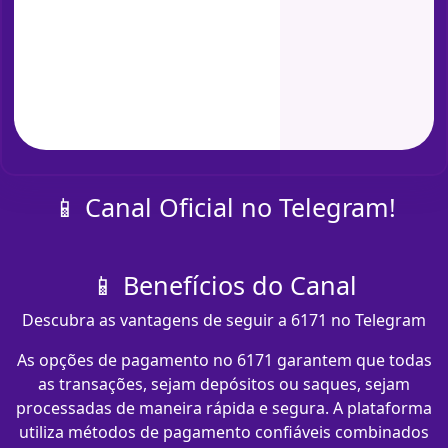
📱 Canal Oficial no Telegram!
📱 Benefícios do Canal
Descubra as vantagens de seguir a 6171 no Telegram
As opções de pagamento no 6171 garantem que todas
as transações, sejam depósitos ou saques, sejam
processadas de maneira rápida e segura. A plataforma
utiliza métodos de pagamento confiáveis combinados