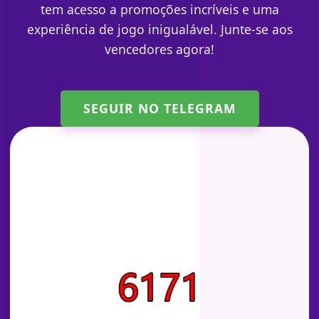
tem acesso a promoções incríveis e uma
experiência de jogo inigualável. Junte-se aos
vencedores agora!
SEGUIR NO TELEGRAM