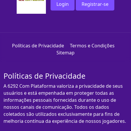
Login
Registrar-se
Políticas de Privacidade
Termos e Condições
Sitemap
Políticas de Privacidade
A 6292 Com Plataforma valoriza a privacidade de seus
usuários e está empenhada em proteger todas as
informações pessoais fornecidas durante o uso de
nossos canais de comunicação. Todos os dados
coletados são utilizados exclusivamente para fins de
melhoria contínua da experiência de nossos jogadores.