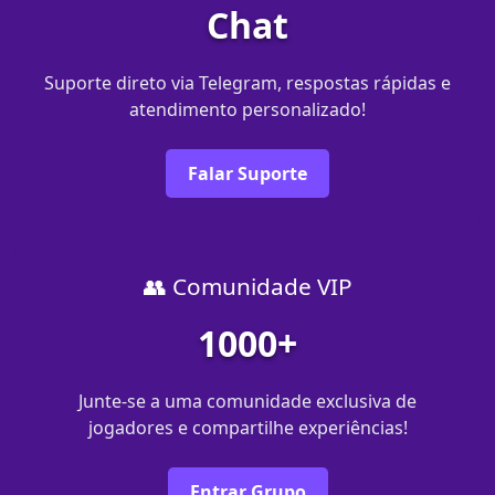
Chat
Suporte direto via Telegram, respostas rápidas e
atendimento personalizado!
Falar Suporte
👥 Comunidade VIP
1000+
Junte-se a uma comunidade exclusiva de
jogadores e compartilhe experiências!
Entrar Grupo