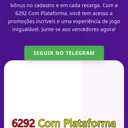
bônus no cadastro e em cada recarga. Com a
6292 Com Plataforma, você tem acesso a
promoções incríveis e uma experiência de jogo
inigualável. Junte-se aos vencedores agora!
SEGUIR NO TELEGRAM