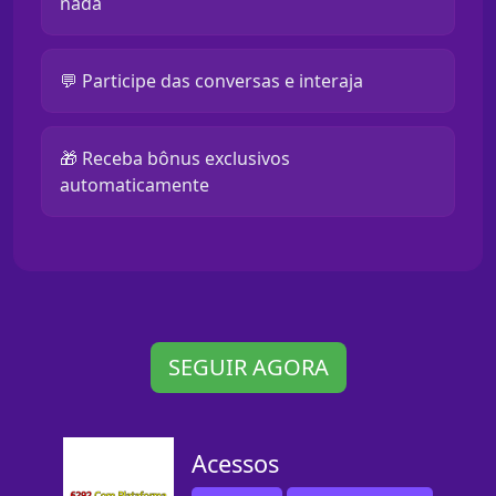
nada
💬 Participe das conversas e interaja
🎁 Receba bônus exclusivos
automaticamente
SEGUIR AGORA
Acessos