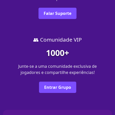
Falar Suporte
👥 Comunidade VIP
1000+
Junte-se a uma comunidade exclusiva de
jogadores e compartilhe experiências!
Entrar Grupo