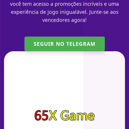
você tem acesso a promoções incríveis e uma
experiência de jogo inigualável. Junte-se aos
vencedores agora!
SEGUIR NO TELEGRAM