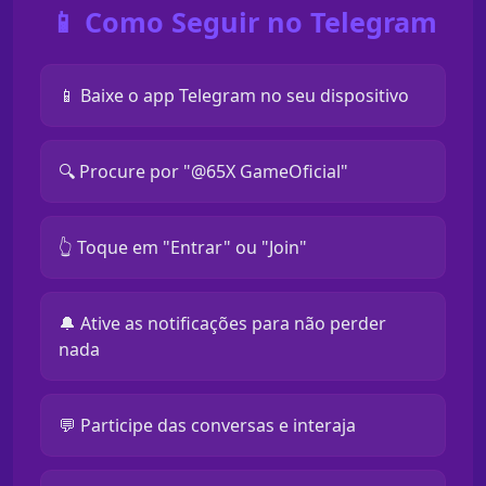
📱 Como Seguir no Telegram
📱 Baixe o app Telegram no seu dispositivo
🔍 Procure por "@65X GameOficial"
👆 Toque em "Entrar" ou "Join"
🔔 Ative as notificações para não perder
nada
💬 Participe das conversas e interaja