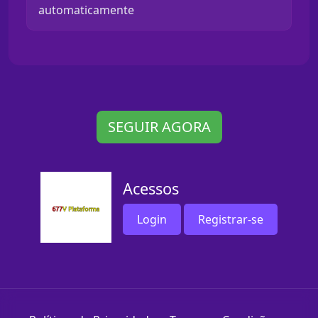
automaticamente
SEGUIR AGORA
Acessos
Login
Registrar-se