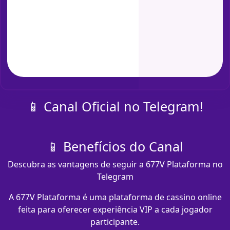
📱 Canal Oficial no Telegram!
📱 Benefícios do Canal
Descubra as vantagens de seguir a 677V Plataforma no
Telegram
A 677V Plataforma é uma plataforma de cassino online
feita para oferecer experiência VIP a cada jogador
participante.