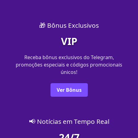
🎁 Bônus Exclusivos
VIP
Receba bônus exclusivos do Telegram,
promoções especiais e códigos promocionais
únicos!
Ver Bônus
📢 Notícias em Tempo Real
24/7