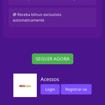
🎁 Receba bônus exclusivos
automaticamente
SEGUIR AGORA
Acessos
Login
Registrar-se