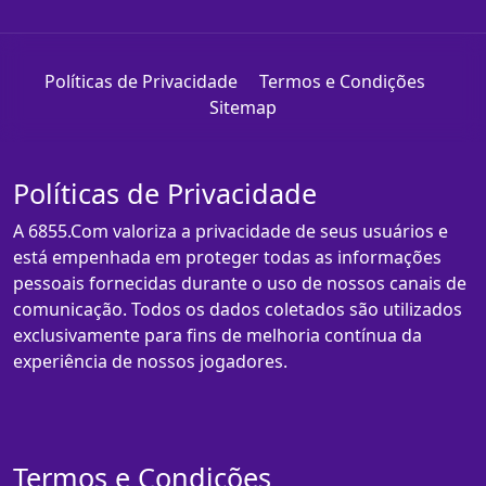
Políticas de Privacidade
Termos e Condições
Sitemap
Políticas de Privacidade
A 6855.Com valoriza a privacidade de seus usuários e
está empenhada em proteger todas as informações
pessoais fornecidas durante o uso de nossos canais de
comunicação. Todos os dados coletados são utilizados
exclusivamente para fins de melhoria contínua da
experiência de nossos jogadores.
Termos e Condições