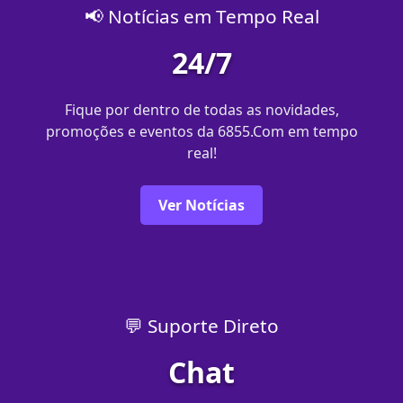
📢 Notícias em Tempo Real
24/7
Fique por dentro de todas as novidades,
promoções e eventos da 6855.Com em tempo
real!
Ver Notícias
💬 Suporte Direto
Chat