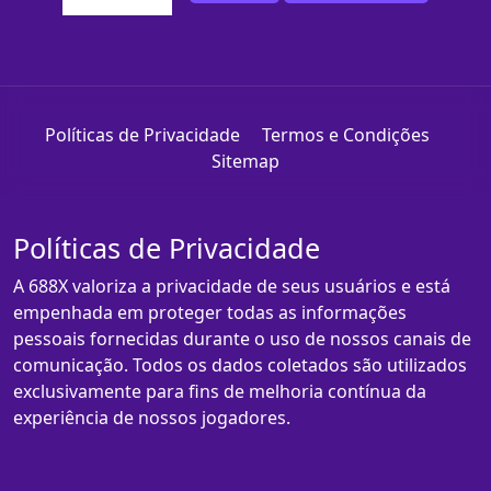
Políticas de Privacidade
Termos e Condições
Sitemap
Políticas de Privacidade
A 688X valoriza a privacidade de seus usuários e está
empenhada em proteger todas as informações
pessoais fornecidas durante o uso de nossos canais de
comunicação. Todos os dados coletados são utilizados
exclusivamente para fins de melhoria contínua da
experiência de nossos jogadores.