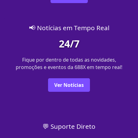
📢 Notícias em Tempo Real
24/7
Fique por dentro de todas as novidades,
promoções e eventos da 688X em tempo real!
Ver Notícias
💬 Suporte Direto