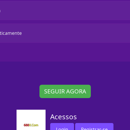
a
aticamente
SEGUIR AGORA
Acessos
Login
Registrar-se