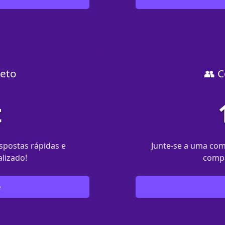
reto
👥 
t
espostas rápidas e
Junte-se a uma com
lizado!
compa
e