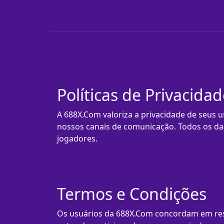
Políticas de Privacida
A 688X.Com valoriza a privacidade de seus 
nossos canais de comunicação. Todos os dad
jogadores.
Termos e Condições
Os usuários da 688X.Com concordam em resp