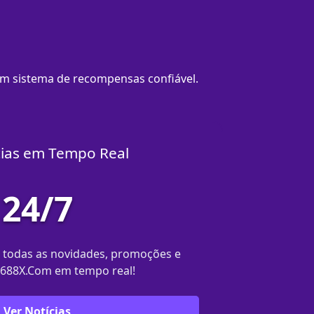
 um sistema de recompensas confiável.
cias em Tempo Real
24/7
e todas as novidades, promoções e
 688X.Com em tempo real!
Ver Notícias