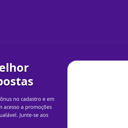
elhor
postas
bônus no cadastro e em
em acesso a promoções
ualável. Junte-se aos