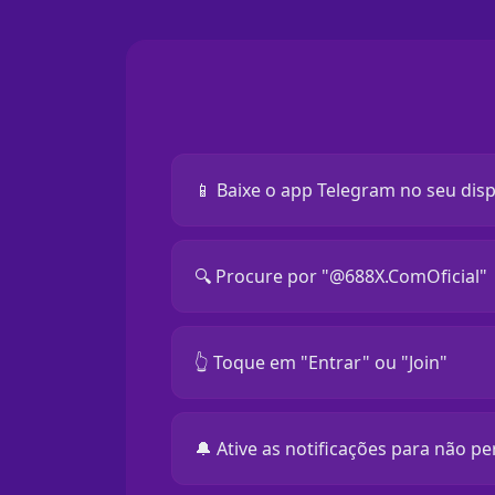
📱 Baixe o app Telegram no seu disp
🔍 Procure por "@688X.ComOficial"
👆 Toque em "Entrar" ou "Join"
🔔 Ative as notificações para não p