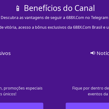
📱 Benefícios do Canal
Descubra as vantagens de seguir a 688X.Com no Telegram
de vitória, acesso a bônus exclusivos da 688X.Com Brasil e
sivos
📢 Notí
m, promoções especiais
Fique por dentro d
s únicos!
eventos da