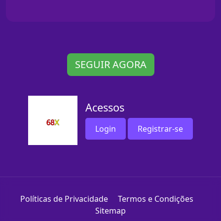
SEGUIR AGORA
Acessos
Login
Registrar-se
Políticas de Privacidade
Termos e Condições
Sitemap