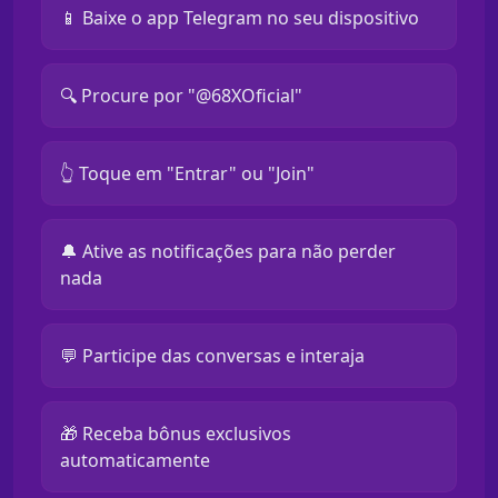
📱 Baixe o app Telegram no seu dispositivo
🔍 Procure por "@68XOficial"
👆 Toque em "Entrar" ou "Join"
🔔 Ative as notificações para não perder
nada
💬 Participe das conversas e interaja
🎁 Receba bônus exclusivos
automaticamente