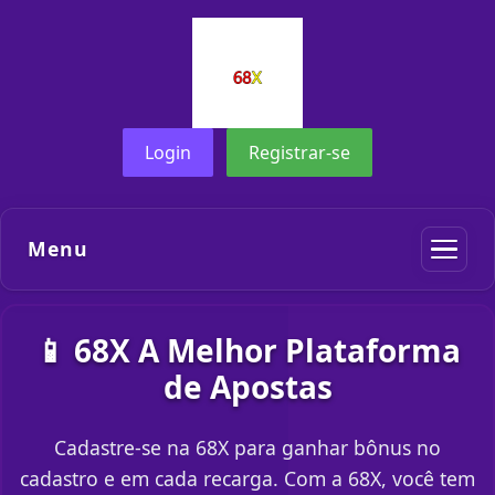
Login
Registrar-se
Menu
📱 68X A Melhor Plataforma
de Apostas
Cadastre-se na 68X para ganhar bônus no
cadastro e em cada recarga. Com a 68X, você tem