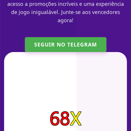
acesso a promoções incríveis e uma experiência
de jogo inigualável. Junte-se aos vencedores
agora!
SEGUIR NO TELEGRAM