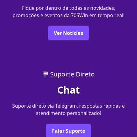
Fique por dentro de todas as novidades,
promoções e eventos da 705Win em tempo real!
Ver Notícias
💬 Suporte Direto
Chat
Suporte direto via Telegram, respostas rápidas e
atendimento personalizado!
Falar Suporte