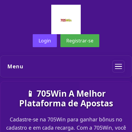
Login
Registrar-se
Menu
📱 705Win A Melhor
Plataforma de Apostas
Cadastre-se na 705Win para ganhar bônus no
cadastro e em cada recarga. Com a 705Win, você