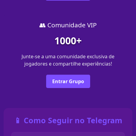
👥 Comunidade VIP
1000+
Junte-se a uma comunidade exclusiva de
jogadores e compartilhe experiências!
Entrar Grupo
📱 Como Seguir no Telegram