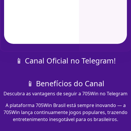
📱 Canal Oficial no Telegram!
📱 Benefícios do Canal
Descubra as vantagens de seguir a 705Win no Telegram
A plataforma 705Win Brasil está sempre inovando — a
705Win lança continuamente jogos populares, trazendo
entretenimento inesgotável para os brasileiros.