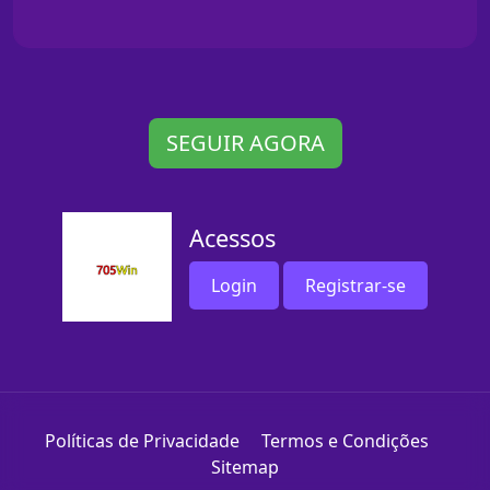
SEGUIR AGORA
Acessos
Login
Registrar-se
Políticas de Privacidade
Termos e Condições
Sitemap