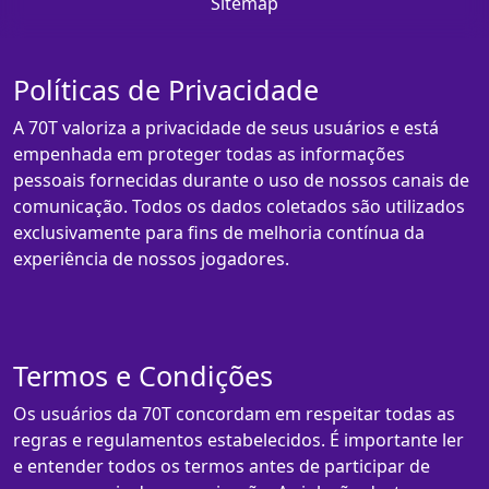
Sitemap
Políticas de Privacidade
A 70T valoriza a privacidade de seus usuários e está
empenhada em proteger todas as informações
pessoais fornecidas durante o uso de nossos canais de
comunicação. Todos os dados coletados são utilizados
exclusivamente para fins de melhoria contínua da
experiência de nossos jogadores.
Termos e Condições
Os usuários da 70T concordam em respeitar todas as
regras e regulamentos estabelecidos. É importante ler
e entender todos os termos antes de participar de