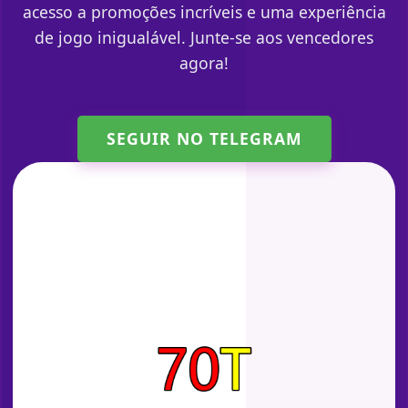
acesso a promoções incríveis e uma experiência
de jogo inigualável. Junte-se aos vencedores
agora!
SEGUIR NO TELEGRAM