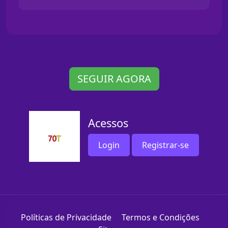
SEGUIR AGORA
Acessos
Login
Registrar-se
Políticas de Privacidade
Termos e Condições