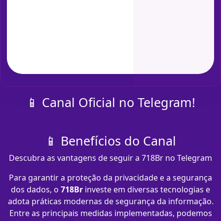
📱 Canal Oficial no Telegram!
📱 Benefícios do Canal
Descubra as vantagens de seguir a 718Br no Telegram
Para garantir a proteção da privacidade e a segurança
dos dados, o
718Br
investe em diversas tecnologias e
adota práticas modernas de segurança da informação.
Entre as principais medidas implementadas, podemos