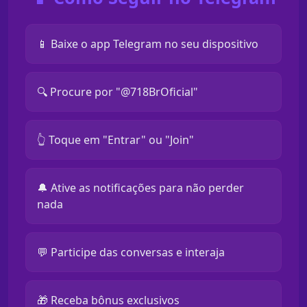
📱 Baixe o app Telegram no seu dispositivo
🔍 Procure por "@718BrOficial"
👆 Toque em "Entrar" ou "Join"
🔔 Ative as notificações para não perder
nada
💬 Participe das conversas e interaja
🎁 Receba bônus exclusivos