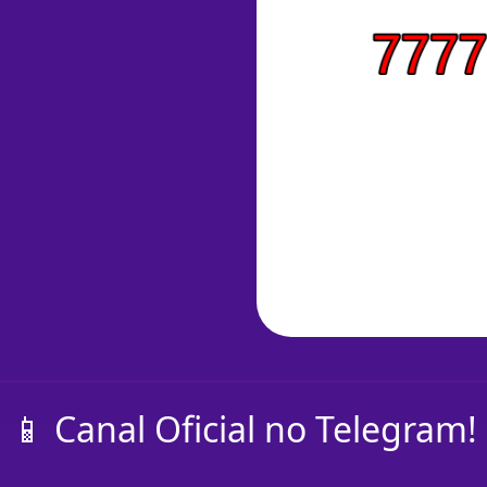
📱 Canal Oficial no Telegram!