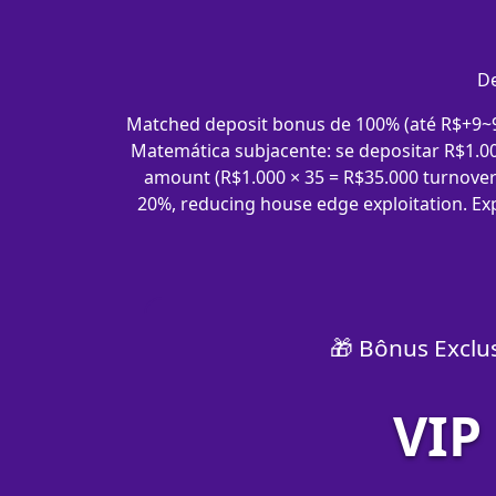
De
Matched deposit bonus de 100% (até R$+9~99 
Matemática subjacente: se depositar R$1.00
amount (R$1.000 × 35 = R$35.000 turnover
20%, reducing house edge exploitation. Ex
🎁 Bônus Exclu
VIP