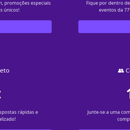
m, promoções especiais
Fique por dentro d
s únicos!
eventos da 7
reto
👥 
t
espostas rápidas e
Junte-se a uma com
lizado!
compa