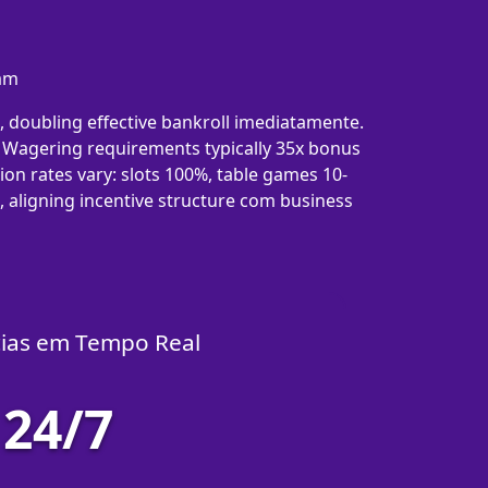
ram
, doubling effective bankroll imediatamente.
. Wagering requirements typically 35x bonus
n rates vary: slots 100%, table games 10-
 aligning incentive structure com business
cias em Tempo Real
24/7