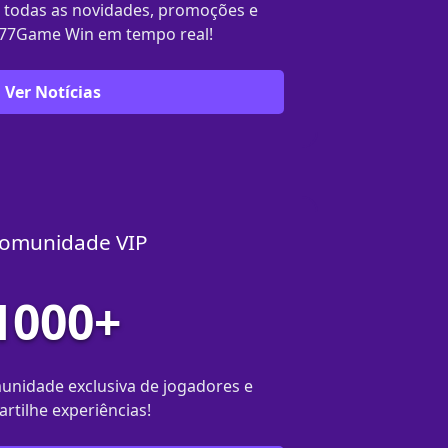
e todas as novidades, promoções e
777Game Win em tempo real!
Ver Notícias
Comunidade VIP
1000+
unidade exclusiva de jogadores e
rtilhe experiências!