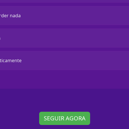
erder nada
a
aticamente
SEGUIR AGORA