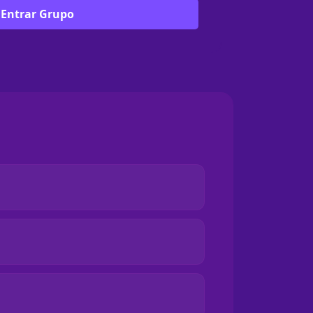
Entrar Grupo