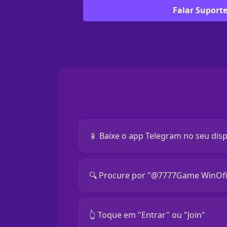
Falar Suport
📱 Baixe o app Telegram no seu disp
🔍 Procure por "@7777Game WinOfi
👆 Toque em "Entrar" ou "Join"