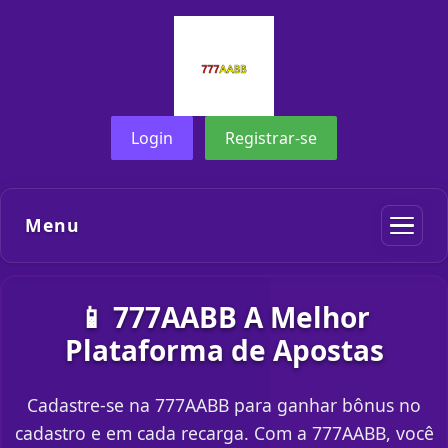
Login
Registrar-se
Menu
📱 777AABB A Melhor
Plataforma de Apostas
Cadastre-se na 777AABB para ganhar bônus no
cadastro e em cada recarga. Com a 777AABB, você