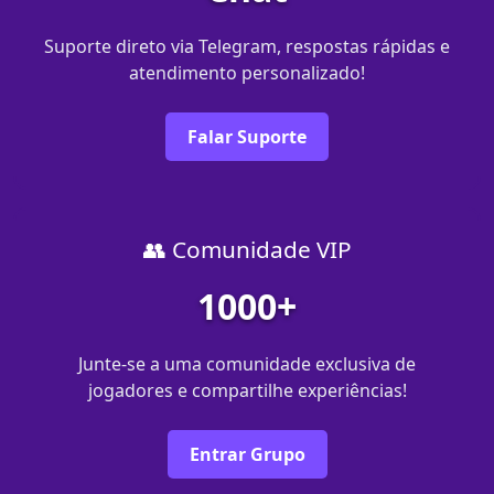
Suporte direto via Telegram, respostas rápidas e
atendimento personalizado!
Falar Suporte
👥 Comunidade VIP
1000+
Junte-se a uma comunidade exclusiva de
jogadores e compartilhe experiências!
Entrar Grupo