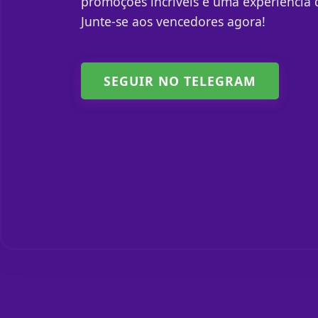
promoções incríveis e uma experiência d
Junte-se aos vencedores agora!
SEGUIR NO TELEGRAM