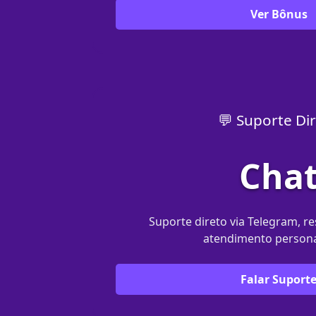
Ver Bônus
💬 Suporte Di
Cha
Suporte direto via Telegram, r
atendimento persona
Falar Suport