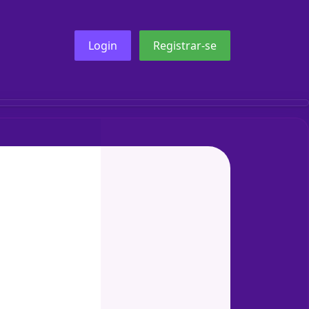
Login
Registrar-se