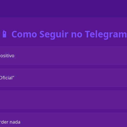
📱 Como Seguir no Telegram
ositivo
ficial"
erder nada