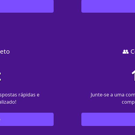
reto
👥 
t
espostas rápidas e
Junte-se a uma com
lizado!
compa
e