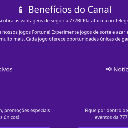
📱 Benefícios do Canal
cubra as vantagens de seguir a 777Bf Plataforma no Tele
 nossos jogos Fortune! Experimente jogos de sorte e azar
muito mais. Cada jogo oferece oportunidades únicas de g
sivos
📢 Notí
m, promoções especiais
Fique por dentro d
s únicos!
eventos da 777