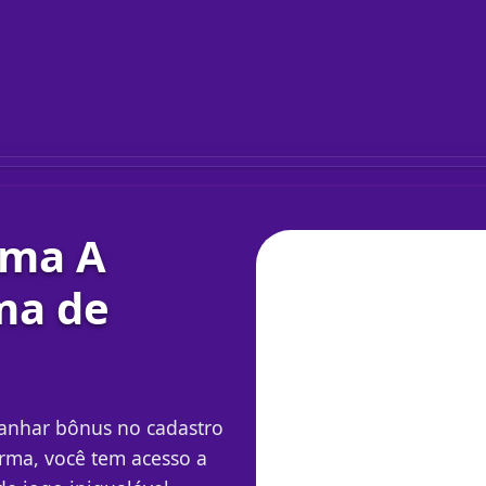
rma A
ma de
ganhar bônus no cadastro
rma, você tem acesso a