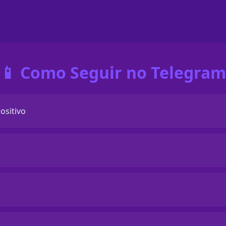
📱 Como Seguir no Telegram
ositivo