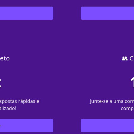
reto
👥 
t
espostas rápidas e
Junte-se a uma com
lizado!
compa
e