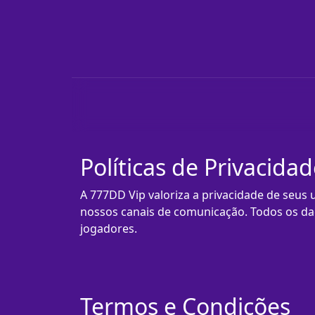
Políticas de Privacida
A 777DD Vip valoriza a privacidade de seus
nossos canais de comunicação. Todos os dad
jogadores.
Termos e Condições