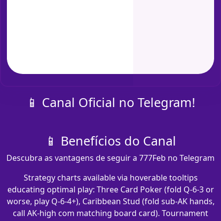
📱 Canal Oficial no Telegram!
📱 Benefícios do Canal
Descubra as vantagens de seguir a 777Feb no Telegram
Strategy charts available via hoverable tooltips
educating optimal play: Three Card Poker (fold Q-6-3 or
worse, play Q-6-4+), Caribbean Stud (fold sub-AK hands,
call AK-high com matching board card). Tournament