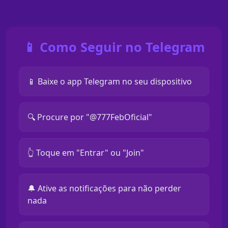
📱 Como Seguir no Telegram
📱 Baixe o app Telegram no seu dispositivo
🔍 Procure por "@777FebOficial"
👆 Toque em "Entrar" ou "Join"
🔔 Ative as notificações para não perder
nada