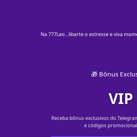
Na 777Leo , liberte o estresse e viva mo
🎁 Bônus Exclu
VIP
Receba bônus exclusivos do Telegra
e códigos promocionai