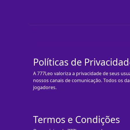
Políticas de Privacida
A 777Leo valoriza a privacidade de seus us
nossos canais de comunicação. Todos os dad
jogadores.
Termos e Condições