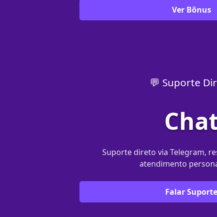
Ver Bônus
💬 Suporte Di
Cha
Suporte direto via Telegram, r
atendimento persona
Falar Suport