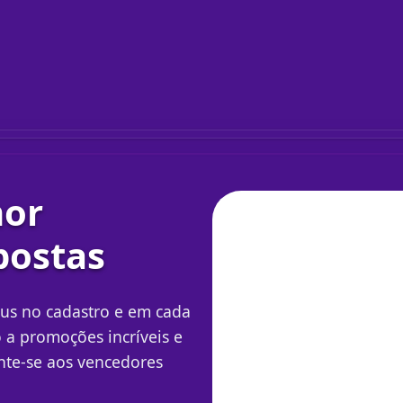
hor
postas
us no cadastro e em cada
 a promoções incríveis e
unte-se aos vencedores