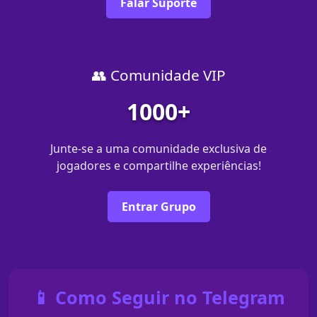
Falar Suporte
👥 Comunidade VIP
1000+
Junte-se a uma comunidade exclusiva de
jogadores e compartilhe experiências!
Entrar Grupo
📱 Como Seguir no Telegram