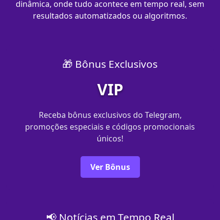
dinâmica, onde tudo acontece em tempo real, sem
resultados automatizados ou algoritmos.
🎁 Bônus Exclusivos
VIP
Receba bônus exclusivos do Telegram,
promoções especiais e códigos promocionais
únicos!
Ver Bônus
📢 Notícias em Tempo Real