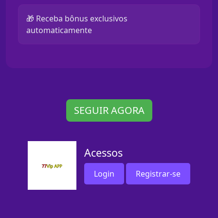
🎁 Receba bônus exclusivos
automaticamente
SEGUIR AGORA
Acessos
Login
Registrar-se