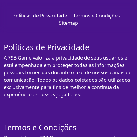
Políticas de Privacidade
Termos e Condições
Sitemap
Políticas de Privacidade
A 79B Game valoriza a privacidade de seus usuários e
está empenhada em proteger todas as informações
pessoais fornecidas durante o uso de nossos canais de
comunicação. Todos os dados coletados são utilizados
exclusivamente para fins de melhoria contínua da
experiência de nossos jogadores.
Termos e Condições