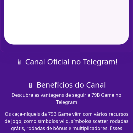
📱 Canal Oficial no Telegram!
📱 Benefícios do Canal
Descubra as vantagens de seguir a 79B Game no
Telegram
Os caça-níqueis da 79B Game vêm com vários recursos
de jogo, como símbolos wild, símbolos scatter, rodadas
grátis, rodadas de bônus e multiplicadores. Esses