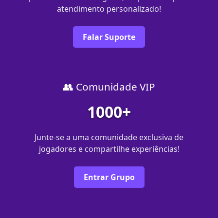
atendimento personalizado!
Falar Suporte
👥 Comunidade VIP
1000+
Junte-se a uma comunidade exclusiva de
jogadores e compartilhe experiências!
Entrar Grupo