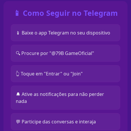
📱 Como Seguir no Telegram
📱 Baixe o app Telegram no seu dispositivo
🔍 Procure por "@79B GameOficial"
👆 Toque em "Entrar" ou "Join"
🔔 Ative as notificações para não perder
nada
💬 Participe das conversas e interaja