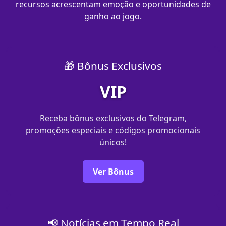
recursos acrescentam emoção e oportunidades de
ganho ao jogo.
🎁 Bônus Exclusivos
VIP
Receba bônus exclusivos do Telegram,
promoções especiais e códigos promocionais
únicos!
Ver Bônus
📢 Notícias em Tempo Real