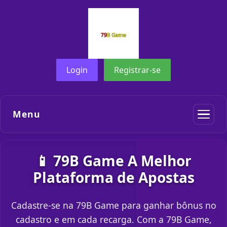
Login
Registrar-se
Menu
📱 79B Game A Melhor
Plataforma de Apostas
Cadastre-se na 79B Game para ganhar bônus no
cadastro e em cada recarga. Com a 79B Game,