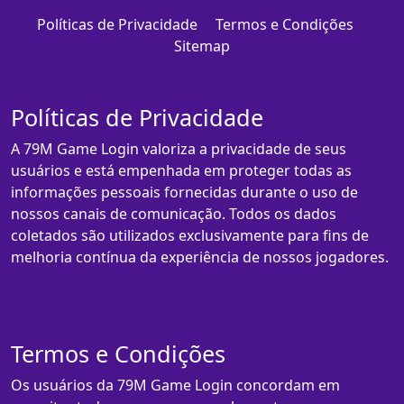
Políticas de Privacidade
Termos e Condições
Sitemap
Políticas de Privacidade
A 79M Game Login valoriza a privacidade de seus
usuários e está empenhada em proteger todas as
informações pessoais fornecidas durante o uso de
nossos canais de comunicação. Todos os dados
coletados são utilizados exclusivamente para fins de
melhoria contínua da experiência de nossos jogadores.
Termos e Condições
Os usuários da 79M Game Login concordam em