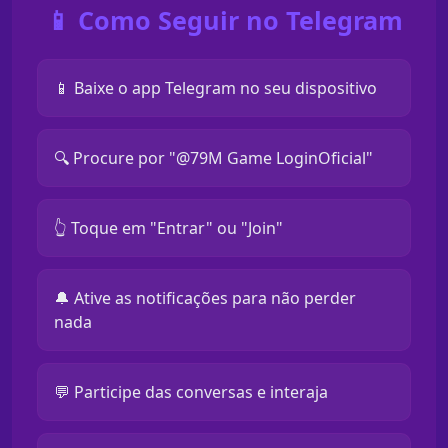
📱 Como Seguir no Telegram
📱 Baixe o app Telegram no seu dispositivo
🔍 Procure por "@79M Game LoginOficial"
👆 Toque em "Entrar" ou "Join"
🔔 Ative as notificações para não perder
nada
💬 Participe das conversas e interaja