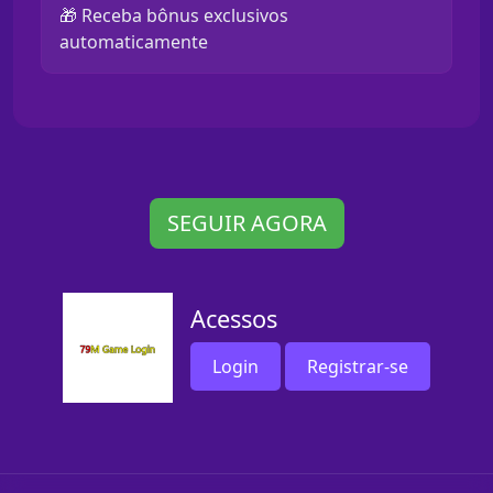
🎁 Receba bônus exclusivos
automaticamente
SEGUIR AGORA
Acessos
Login
Registrar-se