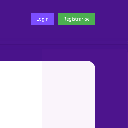
Login
Registrar-se