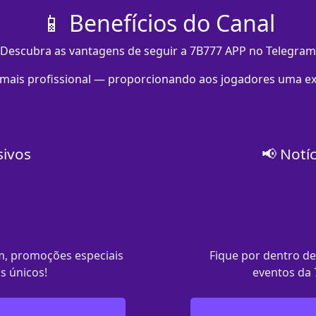
📱 Benefícios do Canal
Descubra as vantagens de seguir a 7B777 APP no Telegram
mais profissional — proporcionando aos jogadores uma expe
sivos
📢 Notí
m, promoções especiais
Fique por dentro d
s únicos!
eventos da 