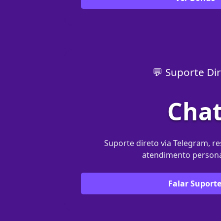
💬 Suporte Di
Cha
Suporte direto via Telegram, r
atendimento persona
Falar Suport