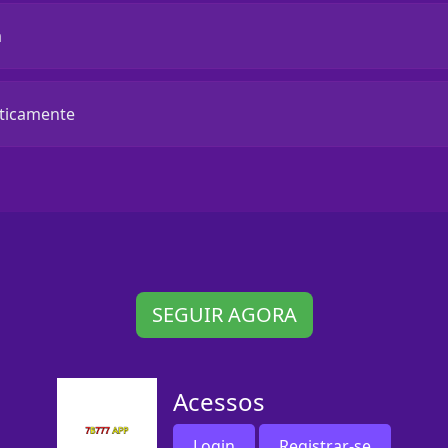
a
aticamente
SEGUIR AGORA
Acessos
Login
Registrar-se