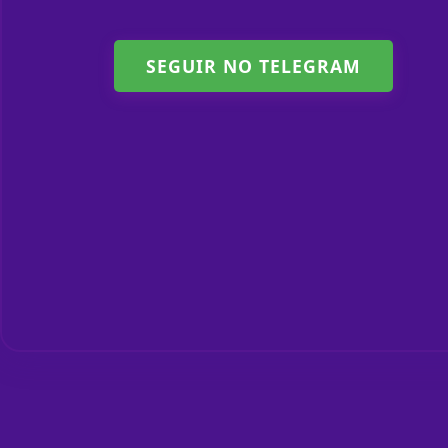
SEGUIR NO TELEGRAM