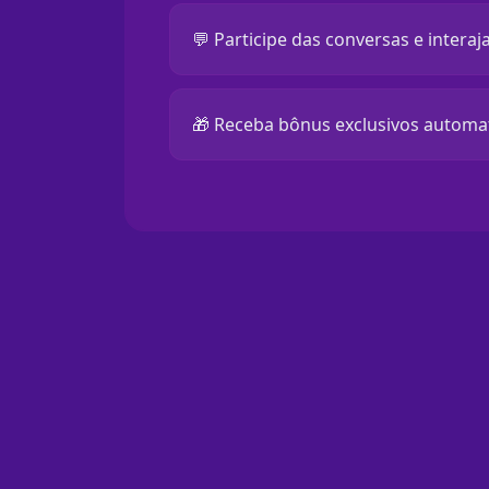
💬 Participe das conversas e interaj
🎁 Receba bônus exclusivos autom