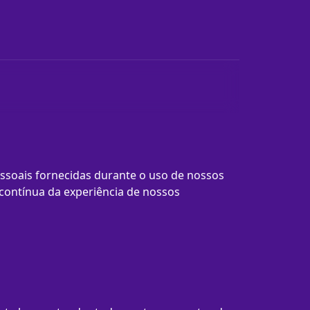
ssoais fornecidas durante o uso de nossos
 contínua da experiência de nossos