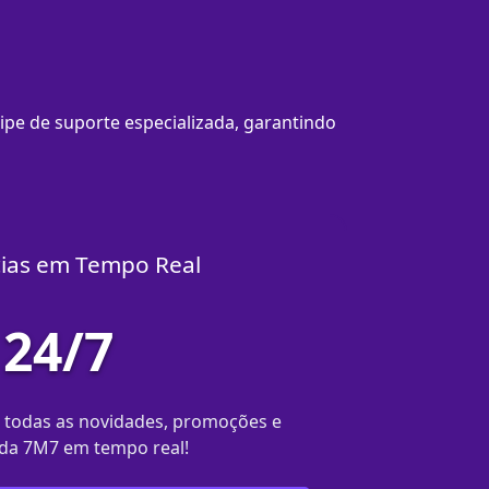
pe de suporte especializada, garantindo
cias em Tempo Real
24/7
e todas as novidades, promoções e
da 7M7 em tempo real!