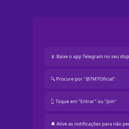
📱 Baixe o app Telegram no seu disp
🔍 Procure por "@7M7Oficial"
👆 Toque em "Entrar" ou "Join"
🔔 Ative as notificações para não p