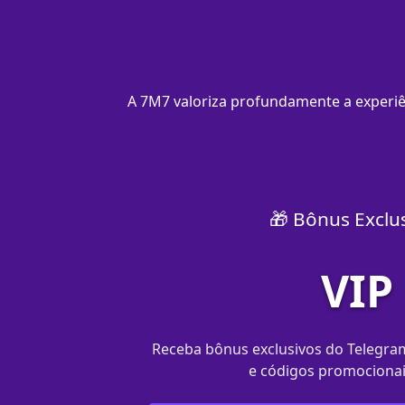
A 7M7 valoriza profundamente a experiê
🎁 Bônus Exclu
VIP
Receba bônus exclusivos do Telegra
e códigos promocionai