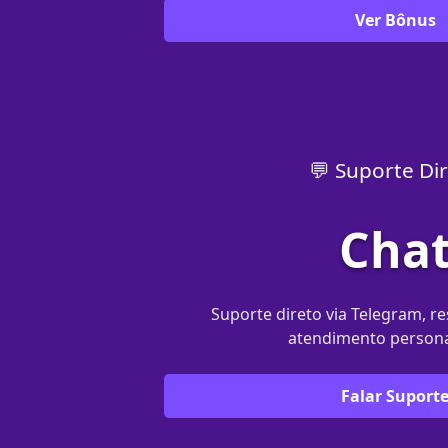
Ver Bônus
💬 Suporte Di
Cha
Suporte direto via Telegram, r
atendimento persona
Falar Suport