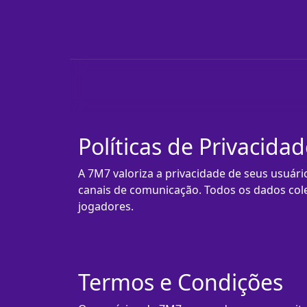
Políticas de Privacida
A 7M7 valoriza a privacidade de seus usuá
canais de comunicação. Todos os dados cole
jogadores.
Termos e Condições