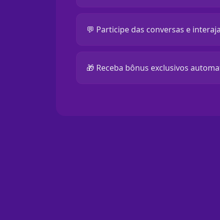
💬 Participe das conversas e interaj
🎁 Receba bônus exclusivos autom