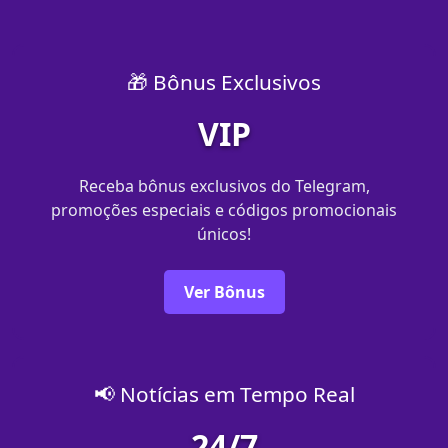
🎁 Bônus Exclusivos
VIP
Receba bônus exclusivos do Telegram,
promoções especiais e códigos promocionais
únicos!
Ver Bônus
📢 Notícias em Tempo Real
24/7