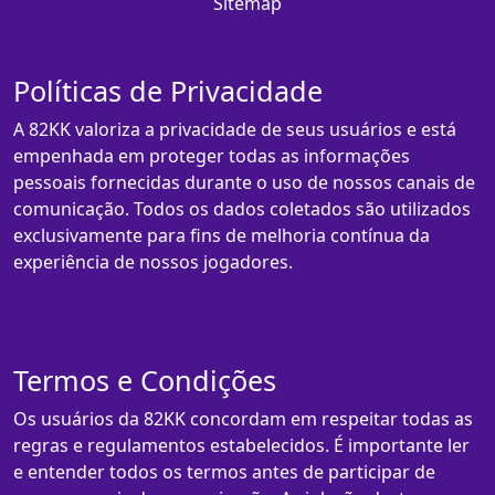
Sitemap
Políticas de Privacidade
A 82KK valoriza a privacidade de seus usuários e está
empenhada em proteger todas as informações
pessoais fornecidas durante o uso de nossos canais de
comunicação. Todos os dados coletados são utilizados
exclusivamente para fins de melhoria contínua da
experiência de nossos jogadores.
Termos e Condições
Os usuários da 82KK concordam em respeitar todas as
regras e regulamentos estabelecidos. É importante ler
e entender todos os termos antes de participar de