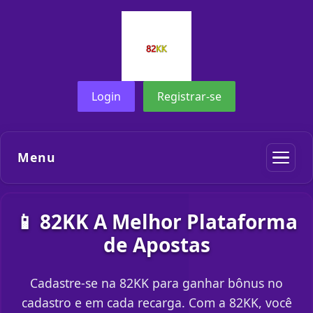
Login
Registrar-se
Menu
📱 82KK A Melhor Plataforma
de Apostas
Cadastre-se na 82KK para ganhar bônus no
cadastro e em cada recarga. Com a 82KK, você