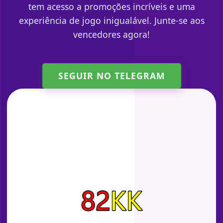
tem acesso a promoções incríveis e uma
experiência de jogo inigualável. Junte-se aos
vencedores agora!
SEGUIR NO TELEGRAM