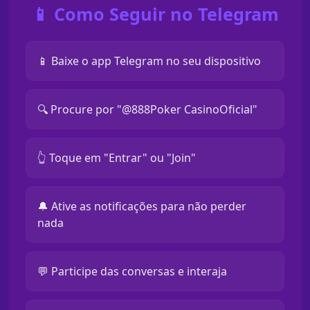
📱 Como Seguir no Telegram
📱 Baixe o app Telegram no seu dispositivo
🔍 Procure por "@888Poker CasinoOficial"
👆 Toque em "Entrar" ou "Join"
🔔 Ative as notificações para não perder
nada
💬 Participe das conversas e interaja