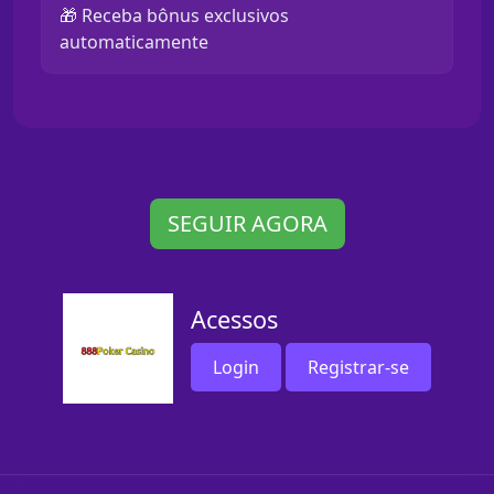
🎁 Receba bônus exclusivos
automaticamente
SEGUIR AGORA
Acessos
Login
Registrar-se