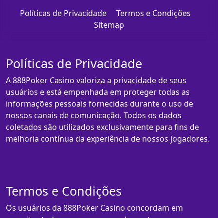
Políticas de Privacidade
Termos e Condições
Sitemap
Políticas de Privacidade
A 888Poker Casino valoriza a privacidade de seus
usuários e está empenhada em proteger todas as
informações pessoais fornecidas durante o uso de
nossos canais de comunicação. Todos os dados
coletados são utilizados exclusivamente para fins de
melhoria contínua da experiência de nossos jogadores.
Termos e Condições
Os usuários da 888Poker Casino concordam em