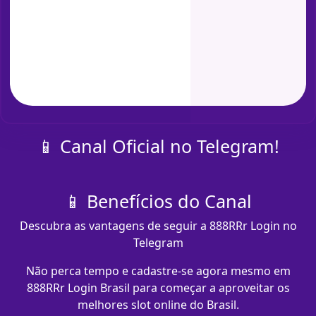
📱 Canal Oficial no Telegram!
📱 Benefícios do Canal
Descubra as vantagens de seguir a 888RRr Login no
Telegram
Não perca tempo e cadastre-se agora mesmo em
888RRr Login Brasil para começar a aproveitar os
melhores slot online do Brasil.