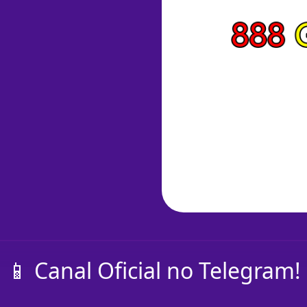
📱 Canal Oficial no Telegram!