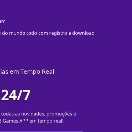
ram
res do mundo todo com registro e download
cias em Tempo Real
24/7
e todas as novidades, promoções e
8 Games APP em tempo real!