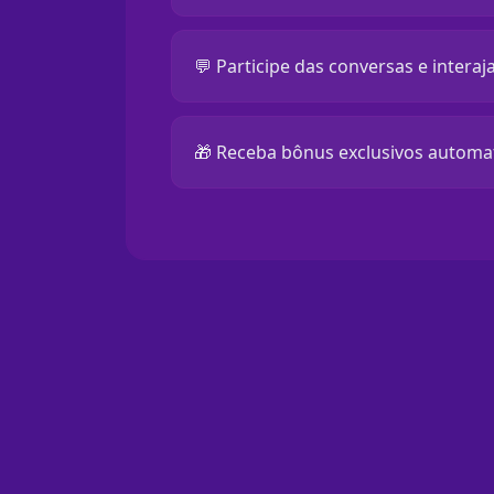
💬 Participe das conversas e interaj
🎁 Receba bônus exclusivos autom