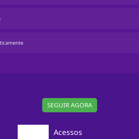
a
aticamente
SEGUIR AGORA
Acessos