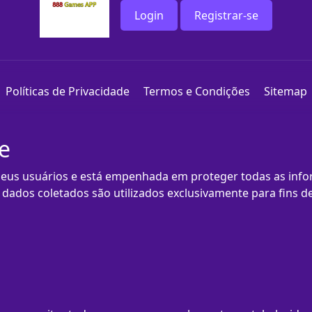
Login
Registrar-se
Políticas de Privacidade
Termos e Condições
Sitemap
de
 seus usuários e está empenhada em proteger todas as inf
dados coletados são utilizados exclusivamente para fins d