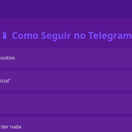
📱 Como Seguir no Telegram
ositivo
cial"
erder nada