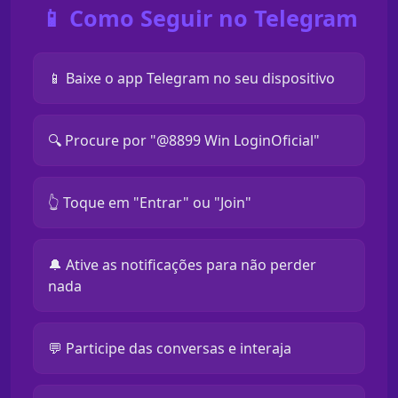
📱 Como Seguir no Telegram
📱 Baixe o app Telegram no seu dispositivo
🔍 Procure por "@8899 Win LoginOficial"
👆 Toque em "Entrar" ou "Join"
🔔 Ative as notificações para não perder
nada
💬 Participe das conversas e interaja