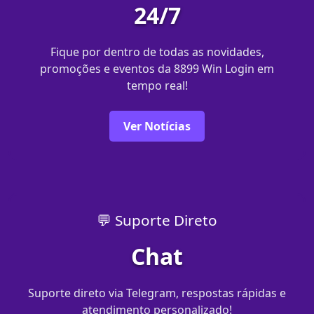
24/7
Fique por dentro de todas as novidades,
promoções e eventos da 8899 Win Login em
tempo real!
Ver Notícias
💬 Suporte Direto
Chat
Suporte direto via Telegram, respostas rápidas e
atendimento personalizado!