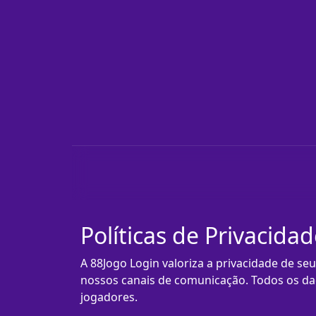
Políticas de Privacida
A 88Jogo Login valoriza a privacidade de s
nossos canais de comunicação. Todos os dad
jogadores.