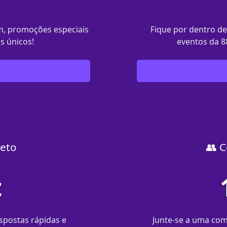
m, promoções especiais
Fique por dentro d
s únicos!
eventos da 8
reto
👥 
t
espostas rápidas e
Junte-se a uma com