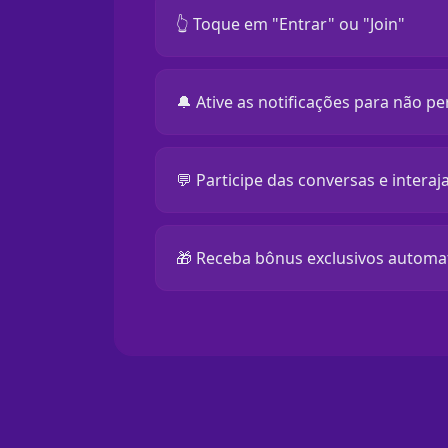
👆 Toque em "Entrar" ou "Join"
🔔 Ative as notificações para não p
💬 Participe das conversas e interaj
🎁 Receba bônus exclusivos autom