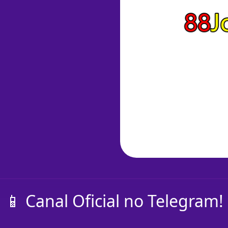
📱 Canal Oficial no Telegram!