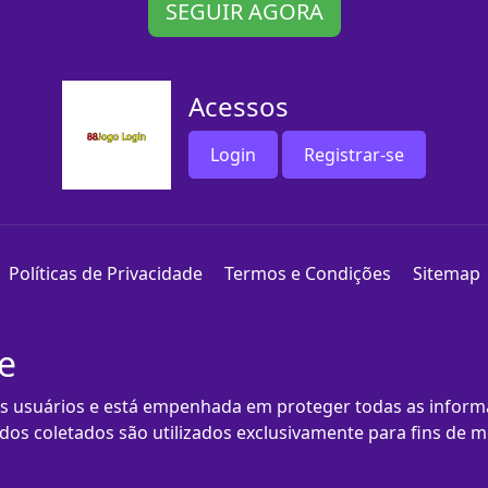
SEGUIR AGORA
Acessos
Login
Registrar-se
Políticas de Privacidade
Termos e Condições
Sitemap
de
eus usuários e está empenhada em proteger todas as inform
os coletados são utilizados exclusivamente para fins de m