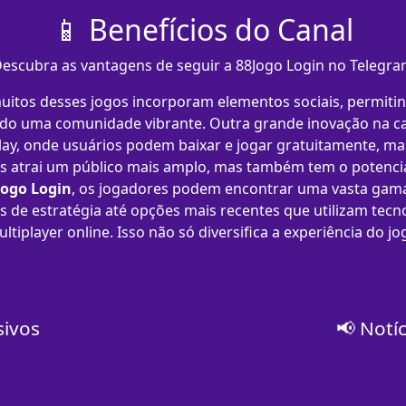
📱 Benefícios do Canal
escubra as vantagens de seguir a 88Jogo Login no Telegr
muitos desses jogos incorporam elementos sociais, permiti
do uma comunidade vibrante. Outra grande inovação na cat
ay, onde usuários podem baixar e jogar gratuitamente, mas
as atrai um público mais amplo, mas também tem o potencial 
Jogo Login
, os jogadores podem encontrar uma vasta gama
s de estratégia até opções mais recentes que utilizam tecn
ltiplayer online. Isso não só diversifica a experiência do jo
sivos
📢 Notí