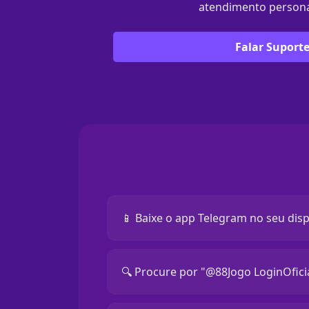
atendimento persona
Falar Suport
📱 Baixe o app Telegram no seu disp
🔍 Procure por "@88Jogo LoginOfici