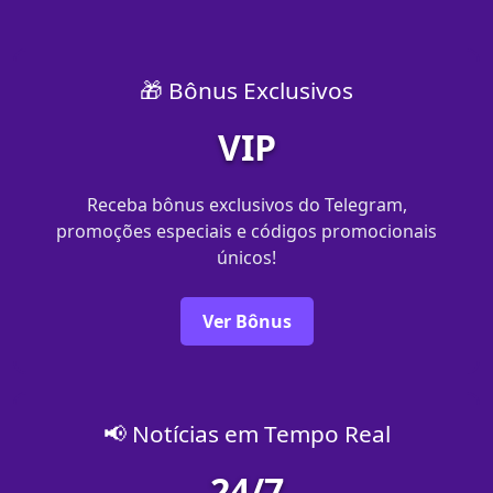
🎁 Bônus Exclusivos
VIP
Receba bônus exclusivos do Telegram,
promoções especiais e códigos promocionais
únicos!
Ver Bônus
📢 Notícias em Tempo Real
24/7