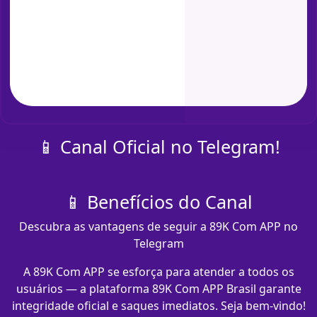
📱 Canal Oficial no Telegram!
📱 Benefícios do Canal
Descubra as vantagens de seguir a 89K Com APP no
Telegram
A 89K Com APP se esforça para atender a todos os
usuários — a plataforma 89K Com APP Brasil garante
integridade oficial e saques imediatos. Seja bem-vindo!