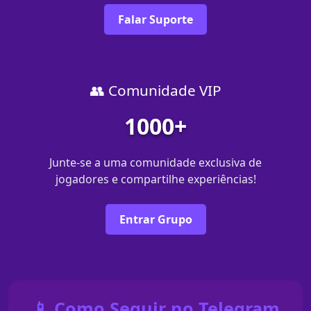
Falar Suporte
👥 Comunidade VIP
1000+
Junte-se a uma comunidade exclusiva de
jogadores e compartilhe experiências!
Entrar Grupo
📱 Como Seguir no Telegram