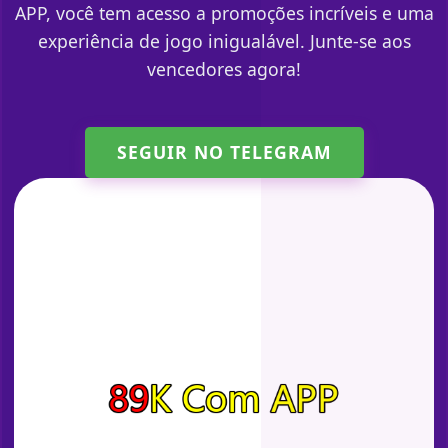
APP, você tem acesso a promoções incríveis e uma
experiência de jogo inigualável. Junte-se aos
vencedores agora!
SEGUIR NO TELEGRAM