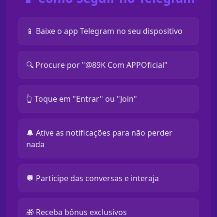
📱 Baixe o app Telegram no seu dispositivo
🔍 Procure por "@89K Com APPOficial"
👆 Toque em "Entrar" ou "Join"
🔔 Ative as notificações para não perder
nada
💬 Participe das conversas e interaja
🎁 Receba bônus exclusivos