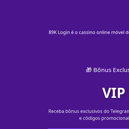
89K Login é o cassino online móvel 
🎁 Bônus Exclu
VIP
Receba bônus exclusivos do Telegra
e códigos promocionai