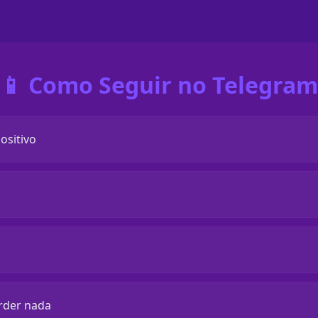
📱 Como Seguir no Telegram
ositivo
erder nada