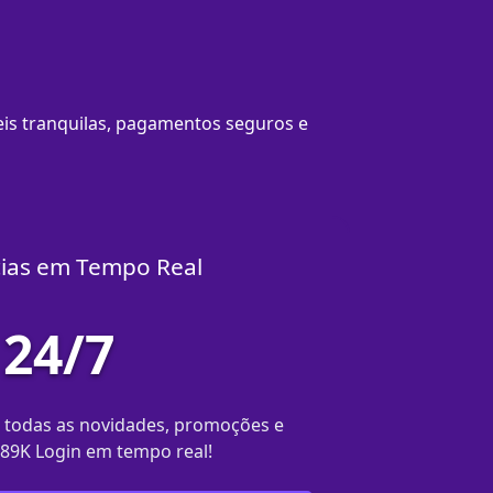
eis tranquilas, pagamentos seguros e
cias em Tempo Real
24/7
e todas as novidades, promoções e
 89K Login em tempo real!