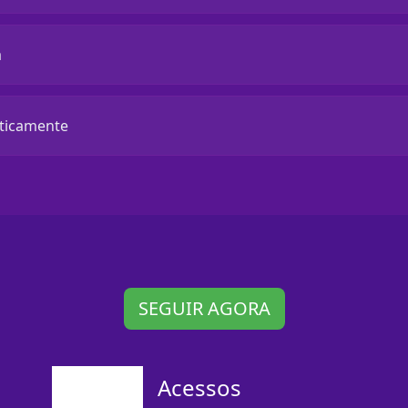
a
aticamente
SEGUIR AGORA
Acessos