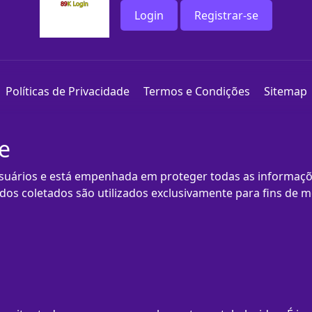
Login
Registrar-se
Políticas de Privacidade
Termos e Condições
Sitemap
de
 usuários e está empenhada em proteger todas as informaçõ
os coletados são utilizados exclusivamente para fins de m