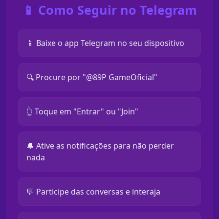
📱 Como Seguir no Telegram
📱 Baixe o app Telegram no seu dispositivo
🔍 Procure por "@89P GameOficial"
👆 Toque em "Entrar" ou "Join"
🔔 Ative as notificações para não perder
nada
💬 Participe das conversas e interaja