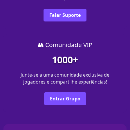
Falar Suporte
👥 Comunidade VIP
1000+
Junte-se a uma comunidade exclusiva de
jogadores e compartilhe experiências!
Entrar Grupo