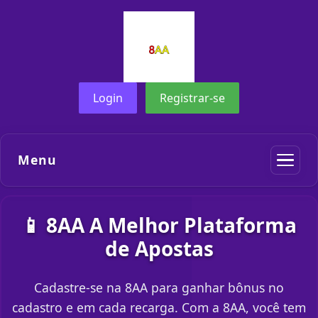
Login
Registrar-se
Menu
📱 8AA A Melhor Plataforma
de Apostas
Cadastre-se na 8AA para ganhar bônus no
cadastro e em cada recarga. Com a 8AA, você tem