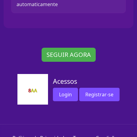
automaticamente
SEGUIR AGORA
Acessos
Login
Registrar-se