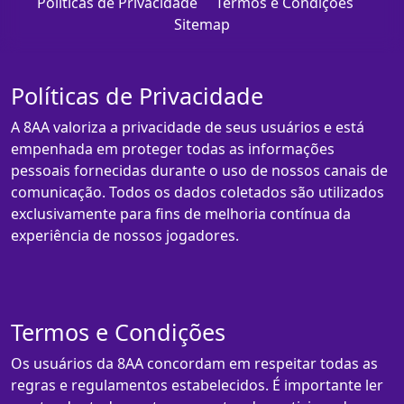
Políticas de Privacidade
Termos e Condições
Sitemap
Políticas de Privacidade
A 8AA valoriza a privacidade de seus usuários e está
empenhada em proteger todas as informações
pessoais fornecidas durante o uso de nossos canais de
comunicação. Todos os dados coletados são utilizados
exclusivamente para fins de melhoria contínua da
experiência de nossos jogadores.
Termos e Condições
Os usuários da 8AA concordam em respeitar todas as
regras e regulamentos estabelecidos. É importante ler