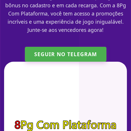
bônus no cadastro e em cada recarga. Com a 8Pg
Com Plataforma, você tem acesso a promoções
incríveis e uma experiência de jogo inigualável.
Junte-se aos vencedores agora!
SEGUIR NO TELEGRAM