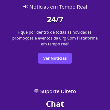
📢 Notícias em Tempo Real
24/7
Fique por dentro de todas as novidades,
promoções e eventos da 8Pg Com Plataforma
em tempo real!
Ver Notícias
💬 Suporte Direto
Chat