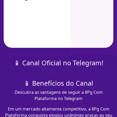
📱 Canal Oficial no Telegram!
📱 Benefícios do Canal
Descubra as vantagens de seguir a 8Pg Com
Plataforma no Telegram
Em um mercado altamente competitivo, a 8Pg Com
Plataforma conquista elogios unânimes graças ao seu