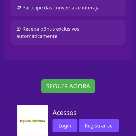
💬 Participe das conversas e interaja
🎁 Receba bônus exclusivos
automaticamente
SEGUIR AGORA
Acessos
Login
Registrar-se