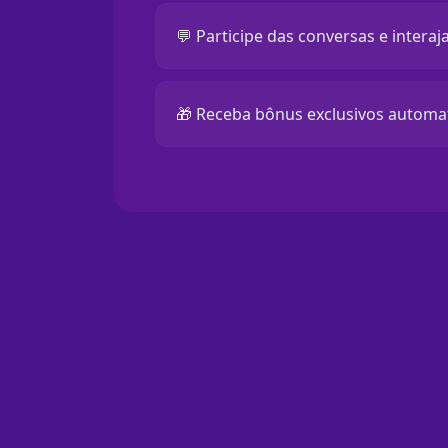
💬 Participe das conversas e interaj
🎁 Receba bônus exclusivos autom