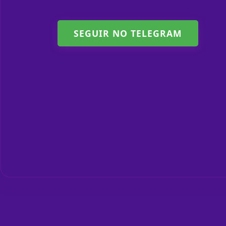
SEGUIR NO TELEGRAM