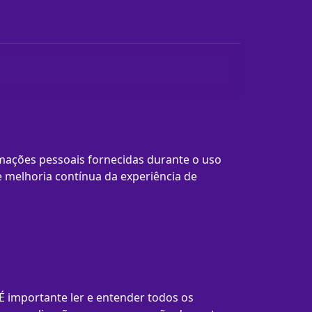
mações pessoais fornecidas durante o uso
e melhoria contínua da experiência de
 importante ler e entender todos os