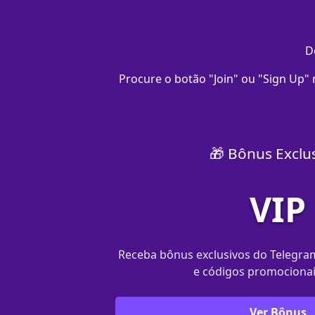
D
Procure o botão "Join" ou "Sign Up" n
🎁 Bônus Exclu
VIP
Receba bônus exclusivos do Telegra
e códigos promocionai
Ver Bônus