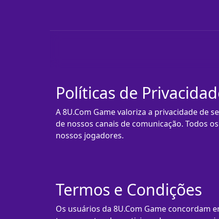
Políticas de Privacida
A 8U.Com Game valoriza a privacidade de s
de nossos canais de comunicação. Todos os 
nossos jogadores.
Termos e Condições
Os usuários da 8U.Com Game concordam em r