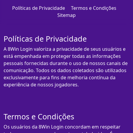
Políticas de Privacidade
Termos e Condições
Sitemap
Políticas de Privacidade
A 8Win Login valoriza a privacidade de seus usuários e
está empenhada em proteger todas as informações
pessoais fornecidas durante o uso de nossos canais de
comunicação. Todos os dados coletados são utilizados
exclusivamente para fins de melhoria contínua da
experiência de nossos jogadores.
Termos e Condições
Os usuários da 8Win Login concordam em respeitar