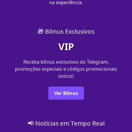
na experiência.
🎁 Bônus Exclusivos
VIP
Receba bônus exclusivos do Telegram,
promoções especiais e códigos promocionais
únicos!
Ver Bônus
📢 Notícias em Tempo Real