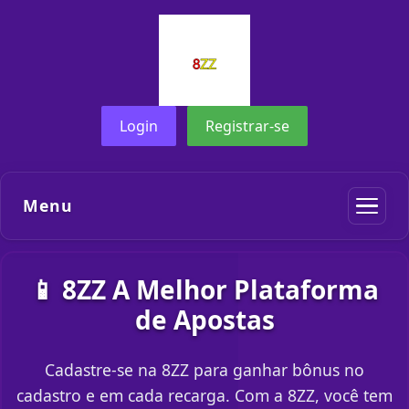
Login
Registrar-se
Menu
📱 8ZZ A Melhor Plataforma
de Apostas
Cadastre-se na 8ZZ para ganhar bônus no
cadastro e em cada recarga. Com a 8ZZ, você tem