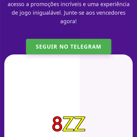
acesso a promoções incríveis e uma experiência
de jogo inigualável. Junte-se aos vencedores
agora!
SEGUIR NO TELEGRAM