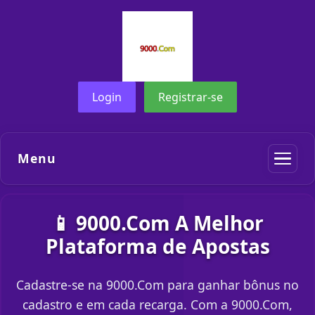
Login
Registrar-se
Menu
📱 9000.Com A Melhor
Plataforma de Apostas
Cadastre-se na 9000.Com para ganhar bônus no
cadastro e em cada recarga. Com a 9000.Com,