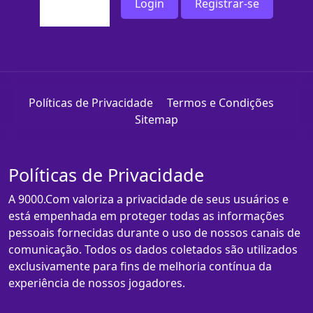
Login
Registrar-se
Políticas de Privacidade
Termos e Condições
Sitemap
Políticas de Privacidade
A 9000.Com valoriza a privacidade de seus usuários e
está empenhada em proteger todas as informações
pessoais fornecidas durante o uso de nossos canais de
comunicação. Todos os dados coletados são utilizados
exclusivamente para fins de melhoria contínua da
experiência de nossos jogadores.