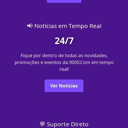
📢 Notícias em Tempo Real
24/7
Fique por dentro de todas as novidades,
promoções e eventos da 9000.Com em tempo
real!
Ver Notícias
💬 Suporte Direto