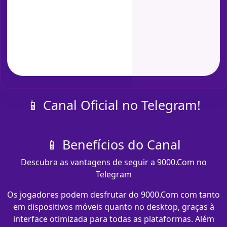
📱 Canal Oficial no Telegram!
📱 Benefícios do Canal
Descubra as vantagens de seguir a 9000.Com no
Telegram
Os jogadores podem desfrutar do 9000.Com com​ tanto
em dispositivos móveis quanto no desktop, graças à
interface otimizada para todas as plataformas. Além