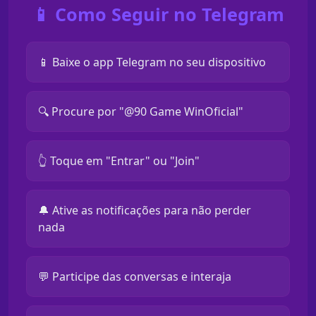
📱 Como Seguir no Telegram
📱 Baixe o app Telegram no seu dispositivo
🔍 Procure por "@90 Game WinOficial"
👆 Toque em "Entrar" ou "Join"
🔔 Ative as notificações para não perder
nada
💬 Participe das conversas e interaja