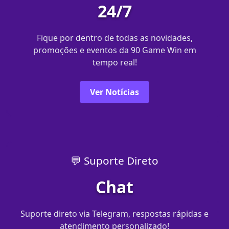
24/7
Fique por dentro de todas as novidades,
promoções e eventos da 90 Game Win em
tempo real!
Ver Notícias
💬 Suporte Direto
Chat
Suporte direto via Telegram, respostas rápidas e
atendimento personalizado!