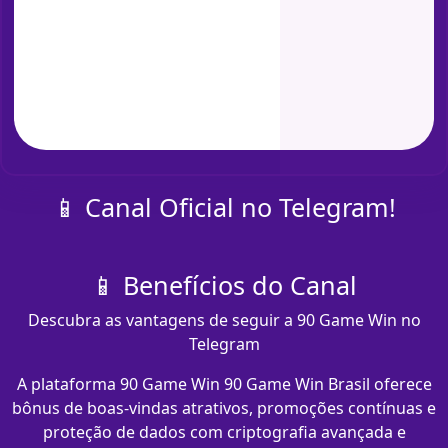
📱 Canal Oficial no Telegram!
📱 Benefícios do Canal
Descubra as vantagens de seguir a 90 Game Win no
Telegram
A plataforma 90 Game Win 90 Game Win Brasil oferece
bônus de boas-vindas atrativos, promoções contínuas e
proteção de dados com criptografia avançada e