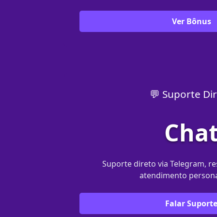
Ver Bônus
💬 Suporte Di
Cha
Suporte direto via Telegram, r
atendimento persona
Falar Suport