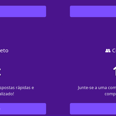
reto
👥 
t
espostas rápidas e
Junte-se a uma com
lizado!
compa
e