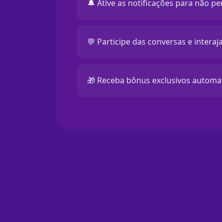
🔔 Ative as notificações para não p
💬 Participe das conversas e interaj
🎁 Receba bônus exclusivos autom