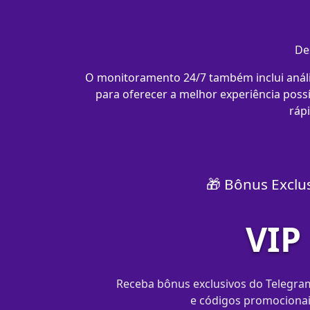
De
O monitoramento 24/7 também inclui anál
para oferecer a melhor experiência poss
ráp
🎁 Bônus Exclu
VIP
Receba bônus exclusivos do Telegra
e códigos promocionai