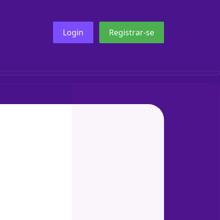
Login
Registrar-se