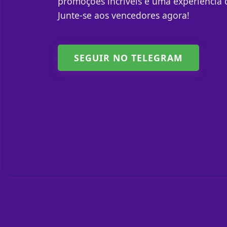
promoções incríveis e uma experiência d
Junte-se aos vencedores agora!
SEGUIR NO TELEGRAM