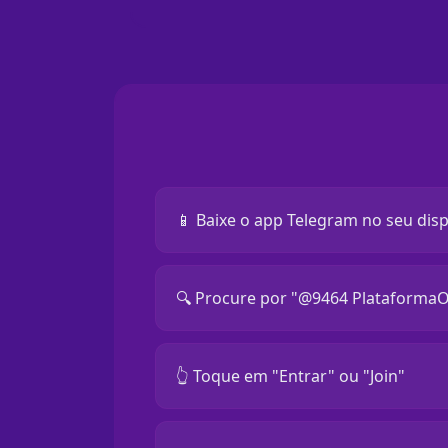
📱 Baixe o app Telegram no seu disp
🔍 Procure por "@9464 PlataformaOf
👆 Toque em "Entrar" ou "Join"