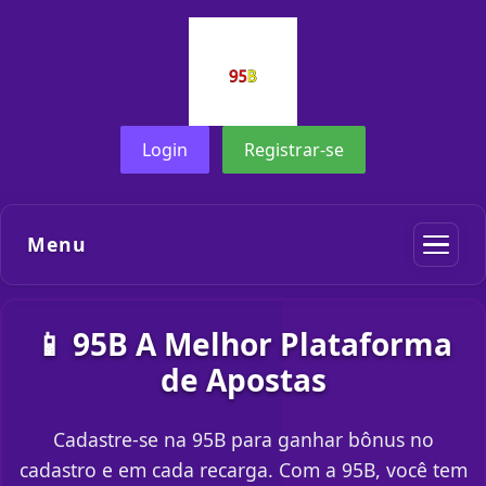
Login
Registrar-se
Menu
📱 95B A Melhor Plataforma
de Apostas
Cadastre-se na 95B para ganhar bônus no
cadastro e em cada recarga. Com a 95B, você tem