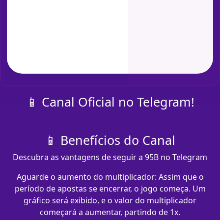
📱 Canal Oficial no Telegram!
📱 Benefícios do Canal
Descubra as vantagens de seguir a 95B no Telegram
Aguarde o aumento do multiplicador: Assim que o
período de apostas se encerrar, o jogo começa. Um
gráfico será exibido, e o valor do multiplicador
começará a aumentar, partindo de 1x.