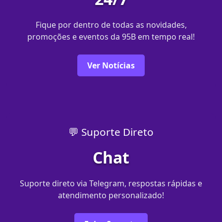
Fique por dentro de todas as novidades,
promoções e eventos da 95B em tempo real!
Ver Notícias
💬 Suporte Direto
Chat
Suporte direto via Telegram, respostas rápidas e
atendimento personalizado!