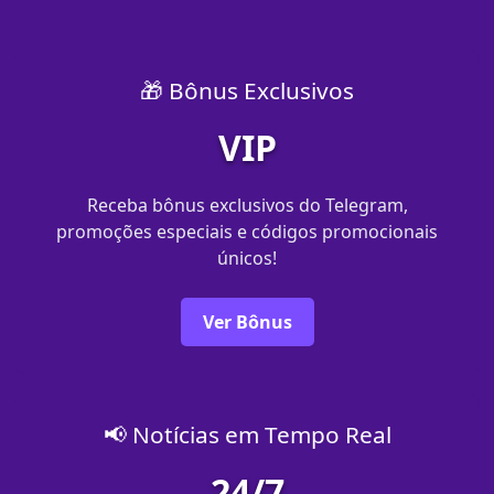
🎁 Bônus Exclusivos
VIP
Receba bônus exclusivos do Telegram,
promoções especiais e códigos promocionais
únicos!
Ver Bônus
📢 Notícias em Tempo Real
24/7