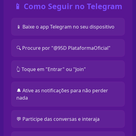
📱 Como Seguir no Telegram
📱 Baixe o app Telegram no seu dispositivo
🔍 Procure por "@95D PlataformaOficial"
👆 Toque em "Entrar" ou "Join"
🔔 Ative as notificações para não perder
nada
💬 Participe das conversas e interaja