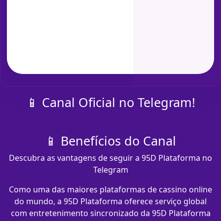
📱 Canal Oficial no Telegram!
📱 Benefícios do Canal
Descubra as vantagens de seguir a 95D Plataforma no
Telegram
Como uma das maiores plataformas de cassino online
do mundo, a 95D Plataforma oferece serviço global
com entretenimento sincronizado da 95D Plataforma