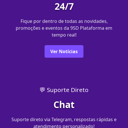
24/7
Fique por dentro de todas as novidades,
promoções e eventos da 95D Plataforma em
tempo real!
Ver Notícias
💬 Suporte Direto
Chat
Suporte direto via Telegram, respostas rápidas e
atendimento personalizado!