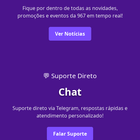
Fique por dentro de todas as novidades,
promoções e eventos da 967 em tempo real!
Ver Notícias
💬 Suporte Direto
Chat
Suporte direto via Telegram, respostas rápidas e
atendimento personalizado!
Falar Suporte