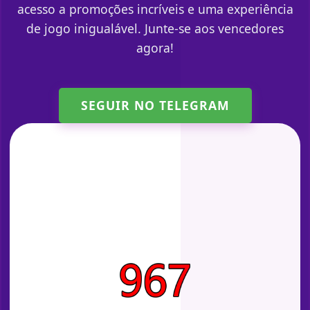
acesso a promoções incríveis e uma experiência
de jogo inigualável. Junte-se aos vencedores
agora!
SEGUIR NO TELEGRAM