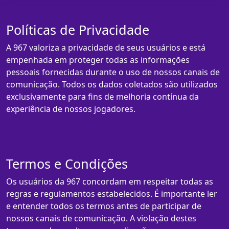
Políticas de Privacidade
A 967 valoriza a privacidade de seus usuários e está
empenhada em proteger todas as informações
pessoais fornecidas durante o uso de nossos canais de
comunicação. Todos os dados coletados são utilizados
exclusivamente para fins de melhoria contínua da
experiência de nossos jogadores.
Termos e Condições
Os usuários da 967 concordam em respeitar todas as
regras e regulamentos estabelecidos. É importante ler
e entender todos os termos antes de participar de
nossos canais de comunicação. A violação destes