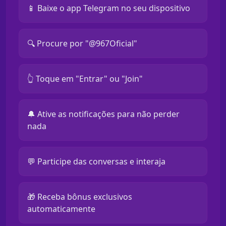
📱 Baixe o app Telegram no seu dispositivo
🔍 Procure por "@967Oficial"
👆 Toque em "Entrar" ou "Join"
🔔 Ative as notificações para não perder
nada
💬 Participe das conversas e interaja
🎁 Receba bônus exclusivos
automaticamente