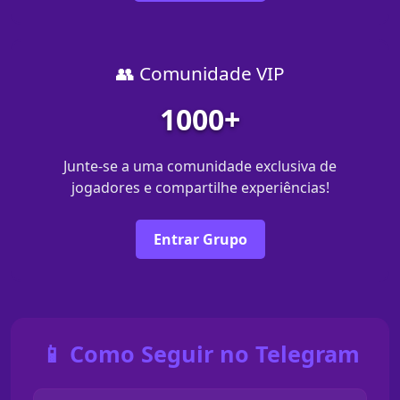
👥 Comunidade VIP
1000+
Junte-se a uma comunidade exclusiva de
jogadores e compartilhe experiências!
Entrar Grupo
📱 Como Seguir no Telegram