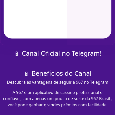
📱 Canal Oficial no Telegram!
📱 Benefícios do Canal
Descubra as vantagens de seguir a 967 no Telegram
A 967 é um aplicativo de cassino profissional e
confiável; com apenas um pouco de sorte da 967 Brasil ,
você pode ganhar grandes prêmios com facilidade!